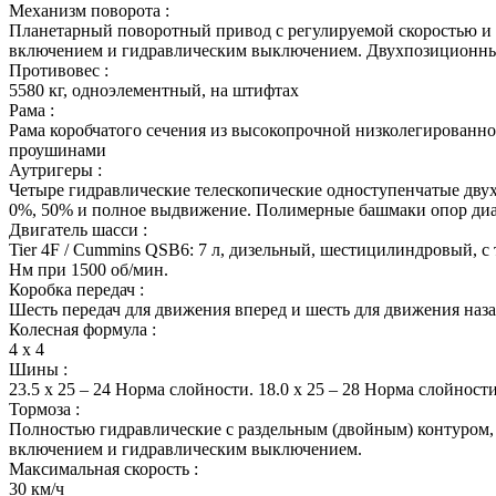
Механизм поворота :
Планетарный поворотный привод с регулируемой скоростью 
включением и гидравлическим выключением. Двухпозиционн
Противовес :
5580 кг, одноэлементный, на штифтах
Рама :
Рама коробчатого сечения из высокопрочной низколегированн
проушинами
Аутригеры :
Четыре гидравлические телескопические одноступенчатые дв
0%, 50% и полное выдвижение. Полимерные башмаки опор диа
Двигатель шасси :
Tier 4F / Cummins QSB6: 7 л, дизельный, шестицилиндровый, с
Нм при 1500 об/мин.
Коробка передач :
Шесть передач для движения вперед и шесть для движения наза
Колесная формула :
4 х 4
Шины :
23.5 x 25 – 24 Норма слойности. 18.0 x 25 – 28 Норма слойност
Тормоза :
Полностью гидравлические с раздельным (двойным) контуром, 
включением и гидравлическим выключением.
Максимальная скорость :
30 км/ч