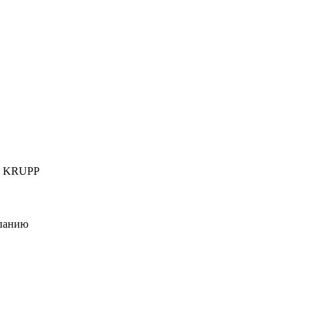
T, KRUPP
мпанию