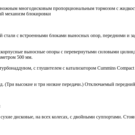
и ножным многодисковым пропорциональным тормозом с жидкос
ый механизм блокировки
ой стали с встроенными блоками выносных опор, передними и 
ухкорпусные выносные опоры с перевернутыми силовыми цилин
метром 500 мм.
 турбонаддувом, с глушителем с катализатором Cummins Compact 
д. (Три высокие и три низкие передачи.) Отключаемый передний
и
сухие дисковые, на всех колесах, с двойными суппортами. Сто