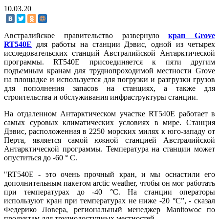
10.03.20
Австралийское правительство развернуло
кран Grove
RT540E
для работы на станции Дэвис, одной из четырех
исследовательских станций Австралийской Антарктической
программы. RT540E присоединяется к пяти другим
подъемным кранам для труднопроходимой местности Grove
на площадке и используется для погрузки и разгрузки грузов
для пополнения запасов на станциях, а также для
строительства и обслуживания инфраструктуры станции.
На отдаленном Антарктическом участке RT540E работает в
самых суровых климатических условиях в мире. Станция
Дэвис, расположенная в 2250 морских милях к юго-западу от
Перта, является самой южной станцией Австралийской
Антарктической программы. Температура на станции может
опуститься до -60 ° C.
"RT540E - это очень прочный кран, и мы оснастили его
дополнительным пакетом arctic weather, чтобы он мог работать
при температурах до -40 °C. На станции операторы
используют кран при температурах не ниже -20 °C”, - сказал
Федерико Ловера, региональный менеджер Manitowoc по
продуктам для труднодоступных местностей.