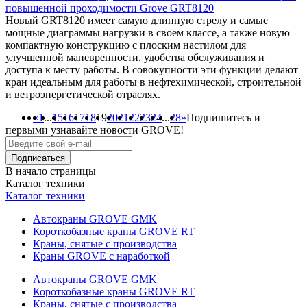
повышенной проходимости Grove GRT8120
Новый GRT8120 имеет самую длинную стрелу и самые
мощные диаграммы нагрузки в своем классе, а также новую
компактную конструкцию с плоским настилом для
улучшенной маневренности, удобства обслуживания и
доступа к месту работы. В совокупности эти функции делают
кран идеальным для работы в нефтехимической, строительной
и ветроэнергетической отраслях.
«
1
...
15
16
17
18
19
20
21
22
23
24
...
28
»
Подпишитесь и
первыми узнавайте новости GROVE!
В начало страницы
Каталог техники
Каталог техники
Автокраны GROVE GMK
Короткобазные краны GROVE RT
Краны, снятые с производства
Краны GROVE с наработкой
Автокраны GROVE GMK
Короткобазные краны GROVE RT
Краны, снятые с производства