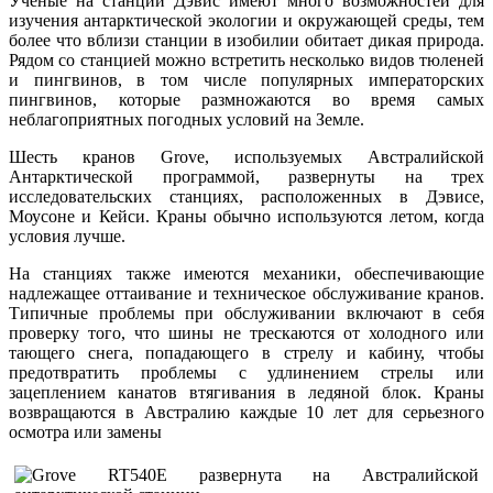
Ученые на станции Дэвис имеют много возможностей для
изучения антарктической экологии и окружающей среды, тем
более что вблизи станции в изобилии обитает дикая природа.
Рядом со станцией можно встретить несколько видов тюленей
и пингвинов, в том числе популярных императорских
пингвинов, которые размножаются во время самых
неблагоприятных погодных условий на Земле.
Шесть кранов Grove, используемых Австралийской
Антарктической программой, развернуты на трех
исследовательских станциях, расположенных в Дэвисе,
Моусоне и Кейси. Краны обычно используются летом, когда
условия лучше.
На станциях также имеются механики, обеспечивающие
надлежащее оттаивание и техническое обслуживание кранов.
Типичные проблемы при обслуживании включают в себя
проверку того, что шины не трескаются от холодного или
тающего снега, попадающего в стрелу и кабину, чтобы
предотвратить проблемы с удлинением стрелы или
зацеплением канатов втягивания в ледяной блок. Краны
возвращаются в Австралию каждые 10 лет для серьезного
осмотра или замены