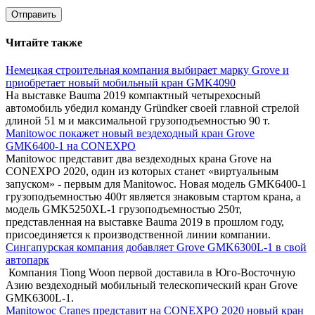
Отправить
Читайте также
Немецкая строительная компания выбирает марку Grove и
приобретает новый мобильный кран GMK4090
На выставке Bauma 2019 компактный четырехосный
автомобиль убедил команду Gründker своей главной стрелой
длиной 51 м и максимальной грузоподъемностью 90 т.
Manitowoc покажет новый вездеходный кран Grove
GMK6400-1 на CONEXPO
Manitowoc представит два вездеходных крана Grove на
CONEXPO 2020, один из которых станет «виртуальным
запуском» - первым для Manitowoc. Новая модель GMK6400-1
грузоподъемностью 400т является знаковым стартом крана, а
модель GMK5250XL-1 грузоподъемностью 250т,
представленная на выставке Bauma 2019 в прошлом году,
присоединяется к производственной линии компании.
Сингапурская компания добавляет Grove GMK6300L-1 в свой
автопарк
Компания Tiong Woon первой доставила в Юго-Восточную
Азию вездеходный мобильный телескопический кран Grove
GMK6300L-1.
Manitowoc Cranes представит на CONEXPO 2020 новый кран