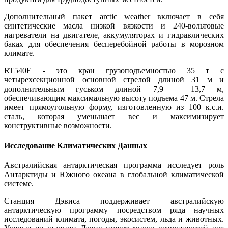
Дополнительный пакет arctic weather включает в себя
синтетические масла низкой вязкости и 240-вольтовые
нагреватели на двигателе, аккумуляторах и гидравлических
баках для обеспечения бесперебойной работы в морозном
климате.
RT540E - это кран грузоподъемностью 35 т с
четырехсекционной основной стрелой длиной 31 м и
дополнительным гуськом длиной 7,9 – 13,7 м,
обеспечивающим максимальную высоту подъема 47 м. Стрела
имеет прямоугольную форму, изготовленную из 100 к.с.и.
сталь, которая уменьшает вес и максимизирует
конструктивные возможности.
Исследование Климатических Данных
Австралийская антарктическая программа исследует роль
Антарктиды и Южного океана в глобальной климатической
системе.
Станция Дэвиса поддерживает австралийскую
антарктическую программу посредством ряда научных
исследований климата, погоды, экосистем, льда и животных.