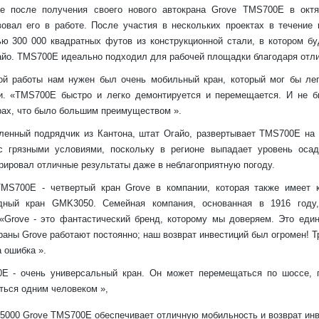
е после получения своего нового автокрана Grove TMS700E в окт
вовал его в работе. После участия в нескольких проектах в течение
ю 300 000 квадратных футов из конструкционной стали, в котором б
айо. TMS700E идеально подходил для рабочей площадки благодаря отлич
ой работы нам нужен был очень мобильный кран, который мог бы ле
и. «TMS700E быстро и легко демонтируется и перемещается. И не б
рах, что было большим преимуществом ».
енный подрядчик из Кантона, штат Огайо, развертывает TMS700E на 
с грязными условиями, поскольку в регионе выпадает уровень оса
рировал отличные результаты даже в неблагоприятную погоду.
MS700E - четвертый кран Grove в компании, которая также имеет 
дный кран GMK3050. Семейная компания, основанная в 1916 году,
 «Grove - это фантастический бренд, которому мы доверяем. Это един
аны Grove работают постоянно; наш возврат инвестиций был огромен! Т
 ошибка ».
E - очень универсальный кран. Он может перемещаться по шоссе, п
ться одним человеком »,