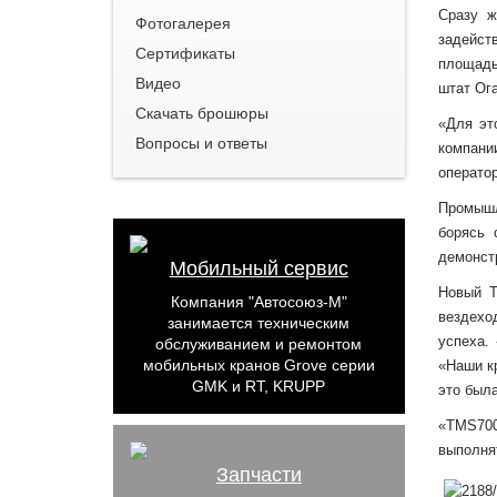
Сразу ж
Фотогалерея
задейст
Сертификаты
площадь
Видео
штат Ог
Скачать брошюры
«Для эт
Вопросы и ответы
компани
операто
Промышл
борясь 
демонст
Мобильный сервис
Новый T
Компания "Автосоюз-М"
вездехо
занимается техническим
успеха.
обслуживанием и ремонтом
мобильных кранов Grove серии
«Наши кр
GMK и RT, KRUPP
это была
«TMS700
выполня
Запчасти