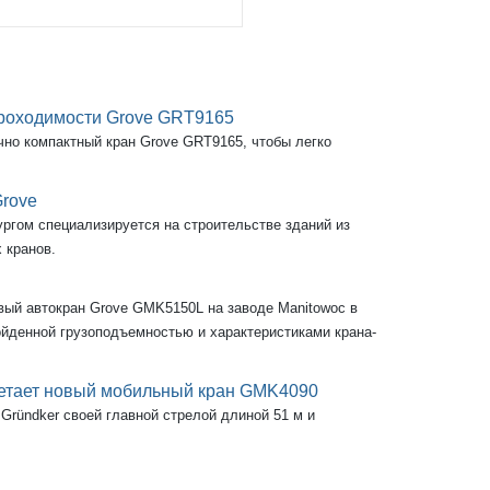
проходимости Grove GRT9165
но компактный кран Grove GRT9165, чтобы легко
rove
ургом специализируется на строительстве зданий из
 кранов.
вый автокран Grove GMK5150L на заводе Manitowoc в
йденной грузоподъемностью и характеристиками крана-
ретает новый мобильный кран GMK4090
ründker своей главной стрелой длиной 51 м и