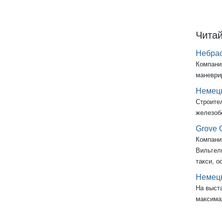
Читай
Небрас
Компани
маневри
Немецк
Строител
железобе
Grove 
Компани
Вильгел
такси, 
Немецк
На выст
максима