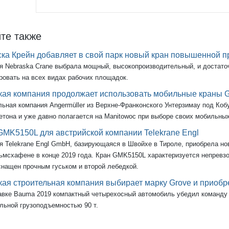
те также
ка Крейн добавляет в свой парк новый кран повышенной 
я Nebraska Crane выбрала мощный, высокопроизводительный, и достаточ
ровать на всех видах рабочих площадок.
ая компания продолжает использовать мобильные краны G
ьная компания Angermüller из Верхне-Франконского Унтерзимау под Коб
тона и уже давно полагается на Manitowoc при выборе своих мобильных
GMK5150L для австрийской компании Telekrane Engl
я Telekrane Engl GmbH, базирующаяся в Швойхе в Тироле, приобрела но
ьмсхафене в конце 2019 года. Кран GMK5150L характеризуется непревзо
оснащен прочным гуськом и второй лебедкой.
ая строительная компания выбирает марку Grove и приоб
авке Bauma 2019 компактный четырехосный автомобиль убедил команду G
льной грузоподъемностью 90 т.