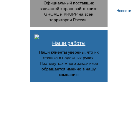
Официальный поставщик
запчастей к крановой технике
Новости
GROVE и KRUPP на всей
территории России.
Наши работы
Наши клиенты уверены, что их
техника в надежных руках!
Поэтому так много заказчиков
обращается именно в нашу
компанию