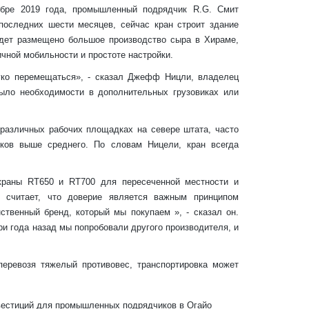
ябре 2019 года, промышленный подрядчик R.G. Смит
 последних шести месяцев, сейчас кран строит здание
удет размещено большое производство сыра в Хираме,
ной мобильности и простоте настройки.
гко перемещаться», - сказал Джефф Ницли, владелец
ыло необходимости в дополнительных грузовиках или
различных рабочих площадках на севере штата, часто
дков выше среднего. По словам Ницели, кран всегда
краны RT650 и RT700 для пересеченной местности и
 считает, что доверие является важным принципом
ственный бренд, который мы покупаем », - сказал он.
ри года назад мы попробовали другого производителя, и
еревозя тяжелый противовес, транспортировка может