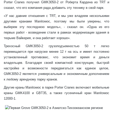
Porter Cranes получил GMK3050-2 от Роберта Кардена из TRT и
сказал, что его компания рада добавить эту технику в свой парк.
«У нас давние отношения с TRT, и мы уже владеем несколькими
другими кранами Manitowoc, поэтому мы были уверены, что
выберем эту последнюю модель», - сказал он. «Одна из его
первых работ - возведение стали в рамках модернизации здания в
тюрьме Вайкерия, и она работает хорошо».
Трехосный GMK3050-2 грузоподъемностью 50 т легко
перемещается при нагрузке менее 12 т на ось и имеет постоянно
установленный противовес, что экономит время и деньги
владельцев. Благодаря своей компактной конструкции, быстрой
настройке и возможности передвигаться как единое целое,
GMK3050-2 является универсальным и экономичным дополнением
к любому арендному парку кранов.
Другие краны Manitowoc в парке Porter Cranes включают мобильные
краны GMK4100 и GBT35, а также гусеничный кран Manitowoc
12000-1.