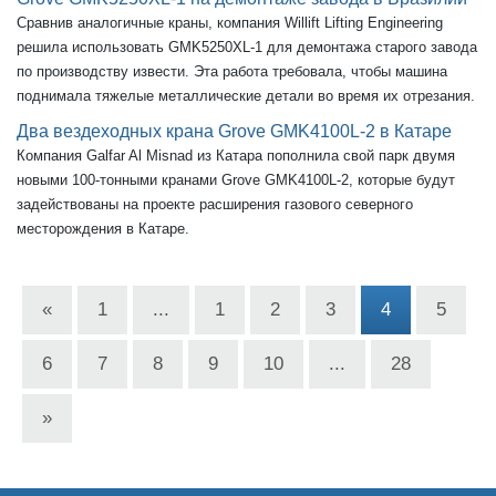
Сравнив аналогичные краны, компания Willift Lifting Engineering
решила использовать GMK5250XL-1 для демонтажа старого завода
по производству извести. Эта работа требовала, чтобы машина
поднимала тяжелые металлические детали во время их отрезания.
Два вездеходных крана Grove GMK4100L-2 в Катаре
Компания Galfar Al Misnad из Катара пополнила свой парк двумя
новыми 100-тонными кранами Grove GMK4100L-2, которые будут
задействованы на проекте расширения газового северного
месторождения в Катаре.
«
1
...
1
2
3
4
5
6
7
8
9
10
...
28
»