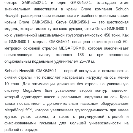
четыре GMK5250XL-1 и один GMK6450-1. Благодаря этим
значительным инвестициям в краны Grove компания Schuch
Heavylift расширила свои возможности и особенно довольна своим
новым Grove GMK6450-1. Grove GMK6450-1 — это шестиосная
модель, которая имеет ту же конструкцию, что и Grove GMK6400-1,
но с увеличенной максимальной грузоподъемностью 450 тонн. Как
и GMK6400-1, модель GMK6450-1 оснащена пятисекционной 60-
метровой основной стрелой MEGAFORM®, которая обеспечивает
впечатляющую высоту оголовка 136 м при оснащении
опциональным подъемным удлинителем 25–79 м.
Schuch Heavylift GMK6450-1 — первый погрузчик с возможностью
снятия стрелы, что позволяет настраивать нагрузку на ось менее
10 тонн. Для оптимизации движения без стрелы на уникальную
систему MegaDrive был установлен второй контур подвески,
который адаптирует шасси к различным нагрузкам на ось. Кран
также поставлялся с дополнительным навесным оборудованием
MegaWingLift™, которое увеличивает грузоподъемность при более
крутых углах стрелы, а также с регулируемой стрелой и
фиксированными гуськами для большей универсальности на
рабочей площадке.