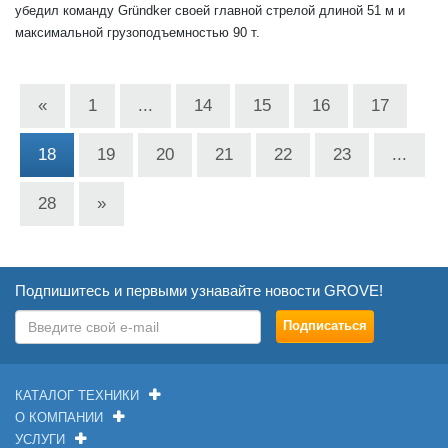
убедил команду Gründker своей главной стрелой длиной 51 м и
максимальной грузоподъемностью 90 т.
«
1
...
14
15
16
17
18
19
20
21
22
23
...
28
»
Подпишитесь и первыми узнавайте новости GROVE!
КАТАЛОГ ТЕХНИКИ
О КОМПАНИИ
УСЛУГИ