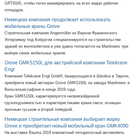
GRT9165, чтобы легко маневрировать на всех видах рабочих
площадок.
Немецкая компания продолжает использовать
мобильные краны Grove
Строительная компания Angermüller из Верхне-Франконского
Унтерзимау под Кобургом специализируется на строительстве
зданий из железобетона и уже давно полагается на Manitowoc при
выборе своих мобильных кранов.
Grove GMK5150L для австрийской компании Telekrane
Engl
Компания Telekrane Engl GmbH, базирующаяся в Швойхе в Тироле,
приобрела новый автокран Grove GMK5150L на заводе Manitowoc в
Вильгельмсхафене в конце 2019 года.
Кран GMK5150L характеризуется непревзойденной
грузоподъемностью и характеристиками крана-такси, оснащен
прочным гуськом и второй лебедкой.
Немецкая строительная компания выбирает марку
Grove и приобретает новый мобильный кран GMK4090
На выставке Bauma 2019 компактный четырехосный автомобиль