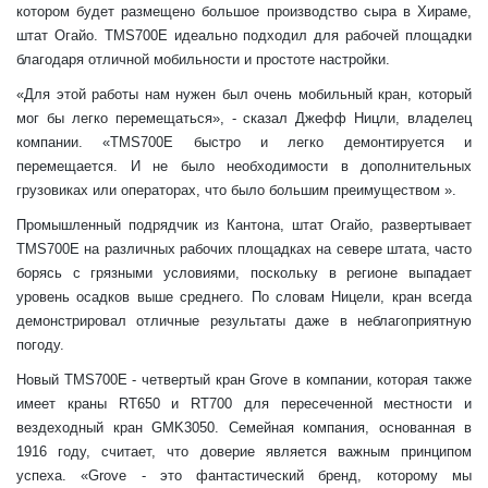
котором будет размещено большое производство сыра в Хираме,
штат Огайо. TMS700E идеально подходил для рабочей площадки
благодаря отличной мобильности и простоте настройки.
«Для этой работы нам нужен был очень мобильный кран, который
мог бы легко перемещаться», - сказал Джефф Ницли, владелец
компании. «TMS700E быстро и легко демонтируется и
перемещается. И не было необходимости в дополнительных
грузовиках или операторах, что было большим преимуществом ».
Промышленный подрядчик из Кантона, штат Огайо, развертывает
TMS700E на различных рабочих площадках на севере штата, часто
борясь с грязными условиями, поскольку в регионе выпадает
уровень осадков выше среднего. По словам Ницели, кран всегда
демонстрировал отличные результаты даже в неблагоприятную
погоду.
Новый TMS700E - четвертый кран Grove в компании, которая также
имеет краны RT650 и RT700 для пересеченной местности и
вездеходный кран GMK3050. Семейная компания, основанная в
1916 году, считает, что доверие является важным принципом
успеха. «Grove - это фантастический бренд, которому мы